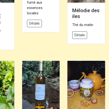
fumé aux
essences
Mélodie des
locales
E
iles
c
Détails
Thé du matin
e
Détails