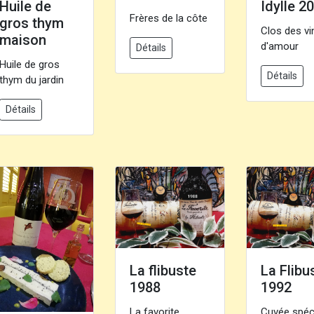
Huile de
Idylle 2
Frères de la côte
gros thym
Clos des vi
maison
d'amour
Détails
Huile de gros
Détails
thym du jardin
Détails
La flibuste
La Flibu
1988
1992
La favorite,
Cuvée spéci