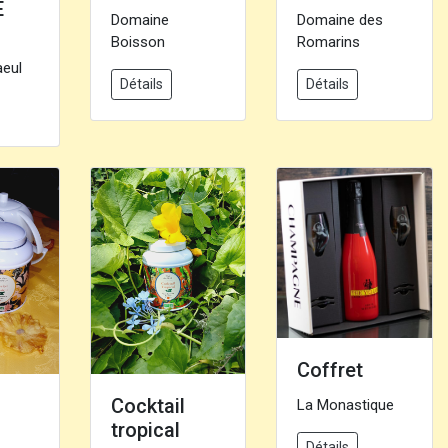
E
Domaine
Domaine des
Boisson
Romarins
aeul
Détails
Détails
Coffret
Cocktail
La Monastique
tropical
Détails