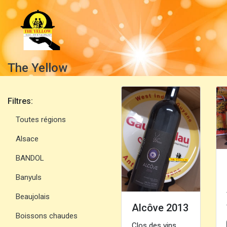
The Yellow
Filtres:
Toutes régions
Alsace
BANDOL
Banyuls
Beaujolais
Alcôve 2013
Boissons chaudes
Clos des vins