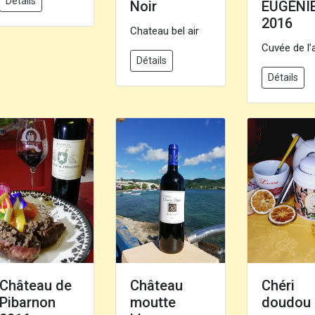
Détails
Noir
EUGÉNI
2016
Chateau bel air
Cuvée de l’
Détails
Détails
Château de
Château
Chéri
Pibarnon
moutte
doudou