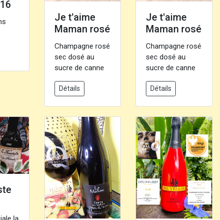
016
Je t'aime
Je t'aime
ns
Maman rosé
Maman rosé
Champagne rosé
Champagne rosé
sec dosé au
sec dosé au
sucre de canne
sucre de canne
Détails
Détails
ste
ale la