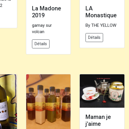
92
La Madone
LA
2019
Monastique
gamay sur
By THE YELLOW
volcan
Détails
Détails
Maman je
j'aime