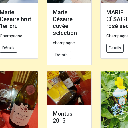
Marie
Marie
MARIE
Césaire brut
Césaire
CÉSAIR
1er cru
cuvée
rosé se
selection
Champagne
Champagn
champagne
Détails
Détails
Détails
Montus
2015