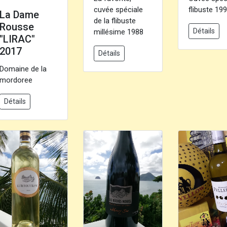
cuvée spéciale
flibuste 19
La Dame
de la flibuste
Rousse
Détails
millésime 1988
"LIRAC"
2017
Détails
Domaine de la
mordoree
Détails