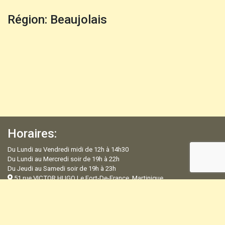
Région: Beaujolais
Horaires:
Du Lundi au Vendredi midi de 12h à 14h30
Du Lundi au Mercredi soir de 19h à 22h
Du Jeudi au Samedi soir de 19h à 23h
51 rue VICTOR HUGO Le Fort-De-France, Martinique
+596 596 75 03 59
Mentions légales
the-yellow@orange.fr
Politique de confidentialité
Copyright © 2020 The Yellow. All
Espace Admin
Rights Reserved