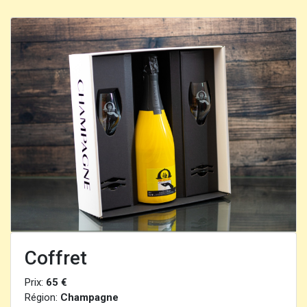
Coffret
Prix:
65 €
Région:
Champagne